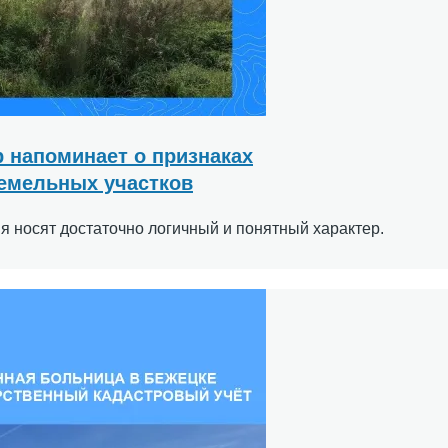
р напоминает о признаках
емельных участков
я носят достаточно логичный и понятный характер.