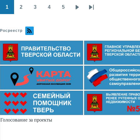
1
2
3
4
5
Pagination
Page
Page
Page
Page
Page
Next
Last
page
page
Росреестр
Голосование за проекты