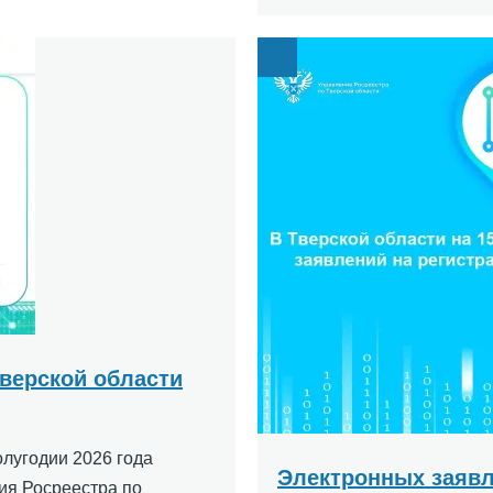
Image
Тверской области
олугодии 2026 года
Электронных заявл
ия Росреестра по