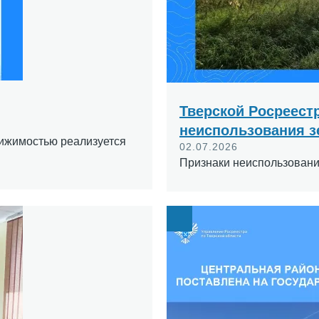
Тверской Росреест
неиспользования з
вижимостью реализуется
02.07.2026
Признаки неиспользовани
Image