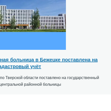
ная больница в Бежецке поставлена на
адастровый учёт
по Тверской области поставлено на государственный
 центральной районной больницы